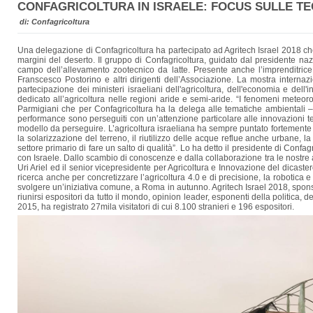
CONFAGRICOLTURA IN ISRAELE: FOCUS SULLE T
di: Confagricoltura
Una delegazione di Confagricoltura ha partecipato ad Agritech Israel 2018 che 
margini del deserto. Il gruppo di Confagricoltura, guidato dal presidente naz
campo dell’allevamento zootecnico da latte. Presente anche l’imprenditric
Franscesco Postorino e altri dirigenti dell’Associazione. La mostra interna
partecipazione dei ministeri israeliani dell'agricoltura, dell'economia e dell'
dedicato all’agricoltura nelle regioni aride e semi-aride. “I fenomeni meteoro
Parmigiani che per Confagricoltura ha la delega alle tematiche ambientali – m
performance sono perseguiti con un’attenzione particolare alle innovazioni tecn
modello da perseguire. L’agricoltura israeliana ha sempre puntato fortemente su
la solarizzazione del terreno, il riutilizzo delle acque reflue anche urbane, l
settore primario di fare un salto di qualità”. Lo ha detto il presidente di Con
con Israele. Dallo scambio di conoscenze e dalla collaborazione tra le nostre agr
Uri Ariel ed il senior vicepresidente per Agricoltura e Innovazione del dicast
ricerca anche per concretizzare l’agricoltura 4.0 e di precisione, la robotica e 
svolgere un’iniziativa comune, a Roma in autunno. Agritech Israel 2018, sponsor
riunirsi espositori da tutto il mondo, opinion leader, esponenti della politica,
2015, ha registrato 27mila visitatori di cui 8.100 stranieri e 196 espositori.