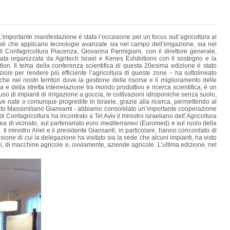
’importante manifestazione è stata l’occasione per un focus sull’agricoltura ai
cali che applicano tecnologie avanzate sia nel campo dell’irrigazione, sia nel
 Confagricoltura Piacenza, Giovanna Parmigiani, con il direttore generale,
tata organizzata da Agritech Israel e Kenes Exhibitions con il sostegno e la
iation. Il tema della conferenza scientifica di questa 20esima edizione è stato
zioni per rendere più efficiente l’agricoltura di queste zone – ha sottolineato
e nei nostri territori dove la gestione delle risorse e il miglioramento delle
e della stretta interrelazione tra mondo produttivo e ricerca scientifica, è un
so di impianti di irrigazione a goccia, le coltivazioni idroponiche senza suolo,
ative nate o comunque progredite in Israele, grazie alla ricerca, permettendo al
servato Massimiliano Giansanti - abbiamo consolidato un’importante cooperazione
 Confagricoltura ha incontrato a Tel Aviv il ministro israeliano dell’Agricoltura
pea di vicinato, sul partenariato euro mediterraneo (Euromed) e sul ruolo della
 Il ministro Ariel e il presidente Giansanti, in particolare, hanno concordato di
ione di cui la delegazione ha visitato sia la sede che alcuni impianti, ha visto
ici, di macchine agricole e, ovviamente, aziende agricole. L’ultima edizione, nel