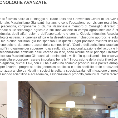
ECNOLOGIE AVANZATE
si è svolta dall'8 al 10 maggio al Trade Fairs and Convention Center di Tel Aviv. L
ionale, Massimiliano Giansanti, ha anche colto l’occasione per visitare realtà lo
e piacentina, componente di Giunta Nazionale e membro di Consiglio direttivo di
zionale sulle tecnologie agricole e sull’innovazione in campo agroalimentare è s
industria, degli affari esteri e dell'esportazione e con la Kibbutz Industries Assoc
logici estremi, la carenza idrica e la desertificazione, richiedono approcci e solu
a alcune soluzioni già indispensabili in questi luoghi possono rivelarsi utili anch
ologiche, da sempre asset della competitività”. “Quello dell’agricoltura israeliana 
ll’innovazione per superare i gap strutturali. La razionalizzazione dell’acqua e l’u
a fecondazione artificiale delle vacche da latte, sono alcune delle principali inizi
fagricoltura Massimiliano Giansanti al termine della visita. “In questi anni – ha os
icolture possono nascere importanti benefici”. In occasione della visita il vertice di
ero agricolo, Michal Levi, con cui ha avuto uno scambio proficuo sulla politica euro
per favorire i progressi della genomica applicata e della shelf life delle produzioni.
izzata anche da Netafim, società israeliana specializzata nell’irrigazione di precis
 del mondo scientifico e accademico, associazioni di prodotto, fornitori di mezzi tecn