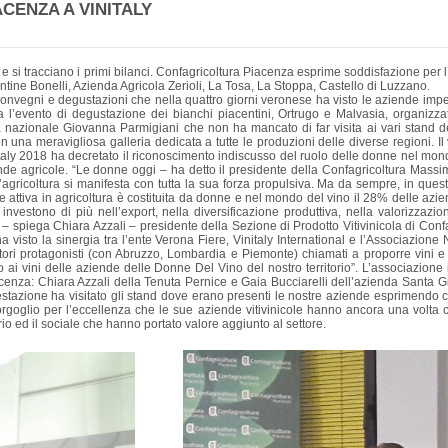
CENZA A VINITALY
i e si tracciano i primi bilanci. Confagricoltura Piacenza esprime soddisfazione per 
ntine Bonelli, Azienda Agricola Zerioli, La Tosa, La Stoppa, Castello di Luzzano.
nvegni e degustazioni che nella quattro giorni veronese ha visto le aziende impegna
 l’evento di degustazione dei bianchi piacentini, Ortrugo e Malvasia, organizzat
nazionale Giovanna Parmigiani che non ha mancato di far visita ai vari stand de
 una meravigliosa galleria dedicata a tutte le produzioni delle diverse regioni. Il vi
italy 2018 ha decretato il riconoscimento indiscusso del ruolo delle donne nel m
ziende agricole. “Le donne oggi – ha detto il presidente della Confagricoltura Mas
’agricoltura si manifesta con tutta la sua forza propulsiva. Ma da sempre, in quest
e attiva in agricoltura è costituita da donne e nel mondo del vino il 28% delle azi
nvestono di più nell’export, nella diversificazione produttiva, nella valorizzaz
e – spiega Chiara Azzali – presidente della Sezione di Prodotto Vitivinicola di Conf
isto la sinergia tra l’ente Verona Fiere, Vinitaly International e l’Associazion
itori protagonisti (con Abruzzo, Lombardia e Piemonte) chiamati a proporre vini e 
vini delle aziende delle Donne Del Vino del nostro territorio”. L’associazione itali
cenza: Chiara Azzali della Tenuta Pernice e Gaia Bucciarelli dell’azienda Santa Giu
stazione ha visitato gli stand dove erano presenti le nostre aziende esprimendo 
rgoglio per l’eccellenza che le sue aziende vitivinicole hanno ancora una volta con
rio ed il sociale che hanno portato valore aggiunto al settore.