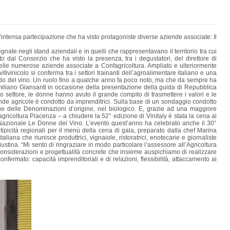
l’intensa partecipazione che ha visto protagoniste diverse aziende associate: Il
te negli stand aziendali e in quelli che rappresentavano il territorio tra cui
o dal Consorzio che ha visto la presenza, tra i degustatori, del direttore di
lle numerose aziende associate a Confagricoltura. Ampliato e ulteriormente
tivinicolo si conferma tra i settori trainanti dell’agroalimentare italiano e una
ondo del vino. Un ruolo fino a qualche anno fa poco noto, ma che da sempre ha
similiano Giansanti in occasione della presentazione della guida di Repubblica
o settore, le donne hanno avuto il grande compito di trasmettere i valori e le
ende agricole è condotto da imprenditrici. Sulla base di un sondaggio condotto
ione delle Denominazioni d’origine, nel biologico. E, grazie ad una maggiore
agricoltura Piacenza – a chiudere la 52° edizione di Vinitaly è stata la cena al
e Nazionale Le Donne del Vino. L’evento quest’anno ha celebrato anche il 30°
tipicità regionali per il menù della cena di gala, preparato dalla chef Marina
ana che riunisce produttrici, vignaiole, ristoratrici, enotecarie e giornaliste
stina. “Mi sento di ringraziare in modo particolare l’assessore all’Agricoltura
considerazioni e progettualità concrete che insieme auspichiamo di realizzare
fermato: capacità imprenditoriali e di relazioni, flessibilità, attaccamento ai