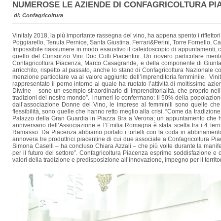
NUMEROSE LE AZIENDE DI CONFAGRICOLTURA PIA
di: Confagricoltura
Vinitaly 2018, la più importante rassegna del vino, ha appena spento i riflettor
Poggiarello, Tenuta Pernice, Santa Giustina, Ferrari&Perini, Torre Fornello, Ca
Impossibile riassumere in modo esaustivo il caleidoscopio di appuntamenti, co
quello del Consorzio Vini Doc Colli Piacentini. Un novero particolare merita
Confagricoltura Piacenza, Marco Casagrande, e della componente di Giunta 
arricchito, rispetto al passato, anche lo stand di Confagricoltura Nazionale con
menzione particolare va al valore aggiunto dell’imprenditoria femminile. Vin
rappresentato il perno intorno al quale ha ruotato l’attività di moltissime a
Diwine – sono un esempio straordinario di imprenditorialità, che proprio nell
tradizioni del nostro mondo”. I numeri lo confermano: il 50% della popolazion
dall’associazione Donne del Vino, le imprese al femminili sono quelle che i
flessibilità, sono quelle che hanno retto meglio alla crisi. “Come da tradizion
Palazzo della Gran Guardia in Piazza Bra a Verona; un appuntamento che ha v
anniversario dell’Associazione e l’Emilia Romagna è stata scelta tra i 4 terr
Ramasso. Da Piacenza abbiamo portato i tortelli con la coda in abbinamento ai 
annovera tre produttrici piacentine di cui due associate a Confagricoltura Pia
Simona Caselli – ha concluso Chiara Azzali – che più volte durante la manife
per il futuro del settore”. Confagricoltura Piacenza esprime soddisfazione e o
valori della tradizione e predisposizione all’innovazione, impegno per il territo