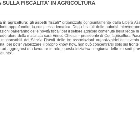
 SULLA FISCALITA' IN AGRICOLTURA
in agricoltura: gli aspetti fiscali”
organizzato congiuntamente dalla Libera Ass
ntendono approfondire la complessa tematica. Dopo i saluti delle autorità interver
ni parleranno delle novità fiscali per il settore agricolo contenute nella legge di sta
i. Moderatore della mattinata sarà Enrico Chiesa – presidente di Confagricoltura P
esponsabili dei Servizi Fiscali delle tre associazioni organizzatrici dell’evento
erna, per poter valorizzare il proprio know how, non può concentrarsi solo sul fron
d aggregarsi e a lavorare in rete, questa iniziativa congiunta delle tre sedi pro
giunto”.