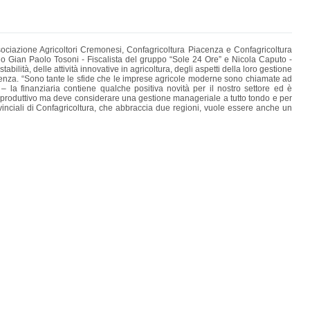
ociazione Agricoltori Cremonesi, Confagricoltura Piacenza e Confagricoltura
ranno Gian Paolo Tosoni - Fiscalista del gruppo “Sole 24 Ore” e Nicola Caputo -
bilità, delle attività innovative in agricoltura, degli aspetti della loro gestione
iacenza. “Sono tante le sfide che le imprese agricole moderne sono chiamate ad
 – la finanziaria contiene qualche positiva novità per il nostro settore ed è
te produttivo ma deve considerare una gestione manageriale a tutto tondo e per
vinciali di Confagricoltura, che abbraccia due regioni, vuole essere anche un