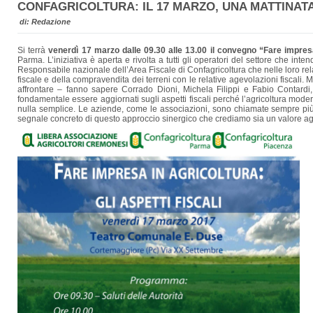
CONFAGRICOLTURA: IL 17 MARZO, UNA MATTINATA
di: Redazione
Si terrà
venerdì 17 marzo dalle 09.30 alle 13.00 il convegno “Fare impresa 
Parma. L’iniziativa è aperta e rivolta a tutti gli operatori del settore che i
Responsabile nazionale dell’Area Fiscale di Confagricoltura che nelle loro relazio
fiscale e della compravendita dei terreni con le relative agevolazioni fiscal
affrontare – fanno sapere Corrado Dioni, Michela Filippi e Fabio Contardi, r
fondamentale essere aggiornati sugli aspetti fiscali perché l’agricoltura mod
nulla semplice. Le aziende, come le associazioni, sono chiamate sempre più a
segnale concreto di questo approccio sinergico che crediamo sia un valore ag