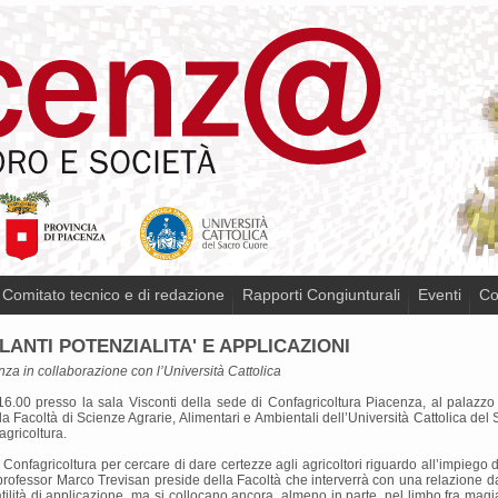
Comitato tecnico e di redazione
Rapporti Congiunturali
Eventi
Co
ANTI POTENZIALITA' E APPLICAZIONI
nza in collaborazione con l’Università Cattolica
00 presso la sala Visconti della sede di Confagricoltura Piacenza, al palazzo de
a Facoltà di Scienze Agrarie, Alimentari e Ambientali dell’Università Cattolica de
agricoltura.
Confagricoltura per cercare di dare certezze agli agricoltori riguardo all’impiego d
 professor Marco Trevisan preside della Facoltà che interverrà con una relazione dal 
tilità di applicazione, ma si collocano ancora, almeno in parte, nel limbo fra ma