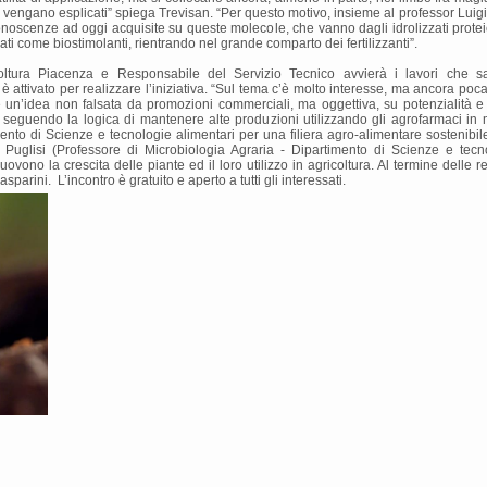
esti vengano esplicati” spiega Trevisan. “Per questo motivo, insieme al professor Lui
conoscenze ad oggi acquisite su queste molecole, che vanno dagli idrolizzati proteici
cati come biostimolanti, rientrando nel grande comparto dei fertilizzanti”.
coltura Piacenza e Responsabile del Servizio Tecnico avvierà i lavori che sa
è attivato per realizzare l’iniziativa. “Sul tema c’è molto interesse, ma ancora poc
 un’idea non falsata da promozioni commerciali, ma oggettiva, su potenzialità e l
 seguendo la logica di mantenere alte produzioni utilizzando gli agrofarmaci in 
nto di Scienze e tecnologie alimentari per una filiera agro-alimentare sostenibile)
r Puglisi (Professore di Microbiologia Agraria - Dipartimento di Scienze e tecn
vono la crescita delle piante ed il loro utilizzo in agricoltura. Al termine delle re
arini. L’incontro è gratuito e aperto a tutti gli interessati.