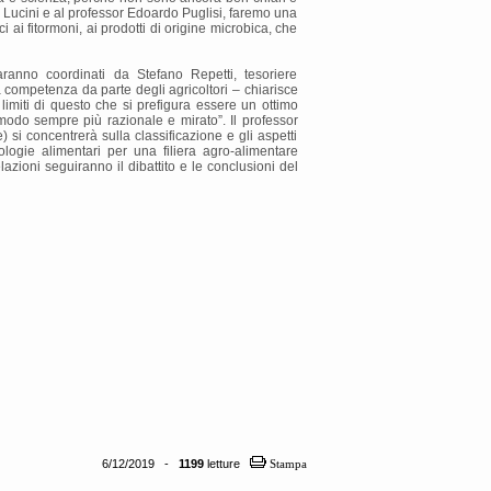
gi Lucini e al professor Edoardo Puglisi, faremo una
 ai fitormoni, ai prodotti di origine microbica, che
ranno coordinati da Stefano Repetti, tesoriere
a competenza da parte degli agricoltori – chiarisce
imiti di questo che si prefigura essere un ottimo
modo sempre più razionale e mirato”. Il professor
 si concentrerà sulla classificazione e gli aspetti
ologie alimentari per una filiera agro-alimentare
lazioni seguiranno il dibattito e le conclusioni del
6/12/2019 -
1199
letture
Stampa