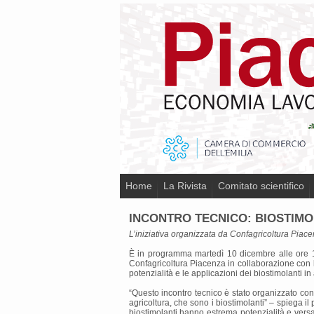
Home
La Rivista
Comitato scientifico
INCONTRO TECNICO: BIOSTIMOL
L’iniziativa organizzata da Confagricoltura Piace
È in programma martedì 10 dicembre alle ore 16.
Confagricoltura Piacenza in collaborazione con l
potenzialità e le applicazioni dei biostimolanti in 
“Questo incontro tecnico è stato organizzato con 
agricoltura, che sono i biostimolanti” – spiega il
biostimolanti hanno estrema potenzialità e versa