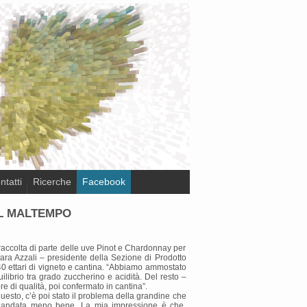
ntatti
Ricerche
Facebook
IL MALTEMPO
 raccolta di parte delle uve Pinot e Chardonnay per
iara Azzali – presidente della Sezione di Prodotto
40 ettari di vigneto e cantina. “Abbiamo ammostato
brio tra grado zuccherino e acidità. Del resto –
e di qualità, poi confermato in cantina”.
uesto, c’è poi stato il problema della grandine che
 è andata meno bene. La mia impressione è che,