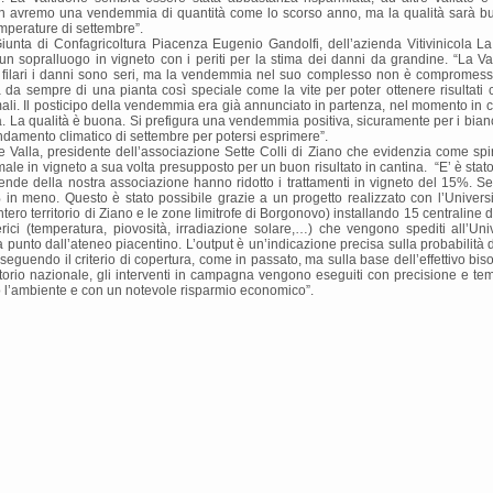
n avremo una vendemmia di quantità come lo scorso anno, ma la qualità sarà buon
emperature di settembre”.
nta di Confagricoltura Piacenza Eugenio Gandolfi, dell’azienda Vitivinicola La 
 sopralluogo in vigneto con i periti per la stima dei danni da grandine. “La Val
ni filari i danni sono seri, ma la vendemmia nel suo complesso non è compromessa 
 da sempre di una pianta così speciale come la vite per poter ottenere risultati 
i. Il posticipo della vendemmia era già annunciato in partenza, nel momento in cui si 
a. La qualità è buona. Si prefigura una vendemmia positiva, sicuramente per i bianch
ndamento climatico di settembre per potersi esprimere”.
 Valla, presidente dell’associazione Sette Colli di Ziano che evidenzia come spi
male in vigneto a sua volta presupposto per un buon risultato in cantina. “E’ è stato
ende della nostra associazione hanno ridotto i trattamenti in vigneto del 15%. Se
 in meno. Questo è stato possibile grazie a un progetto realizzato con l’Univer
tero territorio di Ziano e le zone limitrofe di Borgonovo) installando 15 centraline 
sferici (temperatura, piovosità, irradiazione solare,…) che vengono spediti all’U
nto dall’ateneo piacentino. L’output è un’indicazione precisa sulla probabilità d’in
seguendo il criterio di copertura, come in passato, ma sulla base dell’effettivo bi
itorio nazionale, gli interventi in campagna vengono eseguiti con precisione e te
do l’ambiente e con un notevole risparmio economico”.