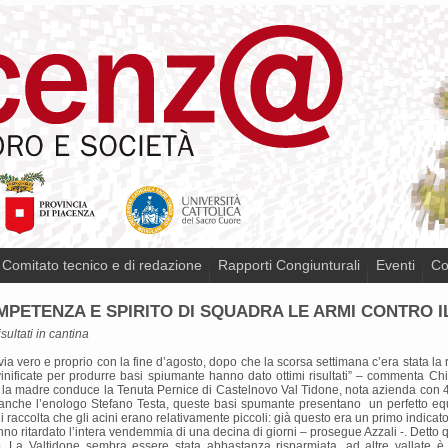
Comitato tecnico e di redazione
Rapporti Congiunturali
Eventi
Co
PETENZA E SPIRITO DI SQUADRA LE ARMI CONTRO 
sultati in cantina
ia vero e proprio con la fine d’agosto, dopo che la scorsa settimana c’era stata la
 vinificate per produrre basi spiumante hanno dato ottimi risultati” – commenta Ch
on la madre conduce la Tenuta Pernice di Castelnovo Val Tidone, nota azienda con 
che l’enologo Stefano Testa, queste basi spumante presentano un perfetto equili
 raccolta che gli acini erano relativamente piccoli: già questo era un primo indicator
o ritardato l’intera vendemmia di una decina di giorni – prosegue Azzali -. Detto q
. La Valtidone sembra essere stata abbastanza risparmiata, ad altre vallate