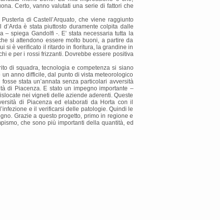
a. Certo, vanno valutati una serie di fattori che
Pusterla di Castell’Arquato, che viene raggiunto
 d’Arda è stata piuttosto duramente colpita dalle
– spiega Gandolfi -. E’ stata necessaria tutta la
che si attendono essere molto buoni, a partire da
è verificato il ritardo in fioritura, la grandine in
i e per i rossi frizzanti. Dovrebbe essere positiva
rito di squadra, tecnologia e competenza si siano
 un anno difficile, dal punto di vista meteorologico
 fosse stata un’annata senza particolari avversità
sità di Piacenza. E stato un impegno importante –
dislocate nei vigneti delle aziende aderenti. Queste
niversità di Piacenza ed elaborati da Horta con il
fezione e il verificarsi delle patologie. Quindi le
sogno. Grazie a questo progetto, primo in regione e
mpismo, che sono più importanti della quantità, ed