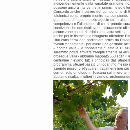
indipendentemente dalla variabile grandine, no
possono ancora intervenire, in primis meteo e t
Concorde anche il parere del componente di Giu
telefonicamente proprio mentre sta compiendo un
grandinate di luglio e inizio agosto ed in alcu
competenza e l’attenzione di chi si prende cura
condizioni che non risultavano sicuramente ottimal
alcune zone ha poi ritardato di un’altra settiman
anche per le riserve, ma bisognerà attendere l’a
Una considerazione particolare arriva da Davide
rivelati fondamentali per avere una gestione otti
– ricorda Valla - e nonostante questo le 16 azi
saremmo potuti arrivare tranquillamente al 40%
prosegue Valla - abbiamo mappato 550 ettari (l’in
centraline rilevano tutti i principali dati atmo
programma vite.net basato un logaritmo messo a pu
aziende possono effettuare i trattamenti non più 
con un solo omologo in Toscana sull’intero terr
abbiamo risultati migliori in vigneto, proteggen