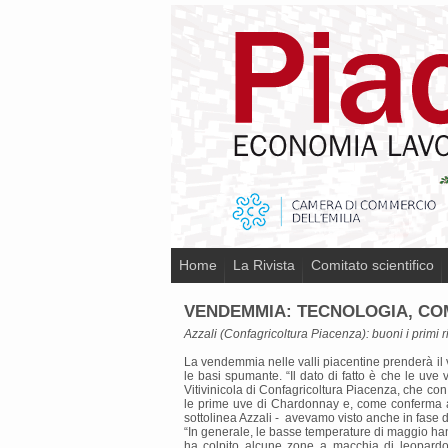
Home
La Rivista
Comitato scientifico
VENDEMMIA: TECNOLOGIA, COM
Azzali (Confagricoltura Piacenza): buoni i primi ri
La vendemmia nelle valli piacentine prenderà il v
le basi spumante. “Il dato di fatto è che le uve
Vitivinicola di Confagricoltura Piacenza, che c
le prime uve di Chardonnay e, come conferma an
sottolinea Azzali - avevamo visto anche in fase di
“In generale, le basse temperature di maggio hann
ha colpito alcune zone a macchia di leopardo