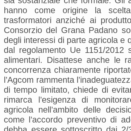
sia sostanziale che formale. Gli a
hanno come origine la scelta
trasformatori anziché ai produtto
Consorzio del Grana Padano sono
degli interessi di parte agricola e
dal regolamento Ue 1151/2012 sui
alimentari. Disattese anche le r
concorrenza chiaramente riportate
l’Agcom rammenta l’inadeguatezza 
di tempo limitato, chiede di evita
rimarca l’esigenza di monitora
agricola nell’ambito delle deci
come l’accordo preventivo di ade
debba essere sottoscritto dai 2/3