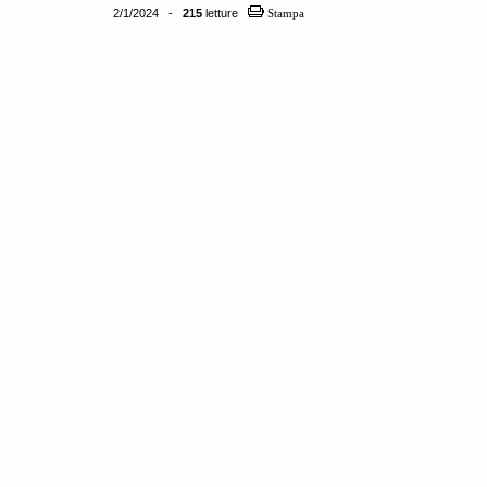
2/1/2024 -
215
letture
Stampa