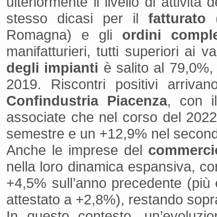
ulteriormente il livello di attivi
stesso dicasi per il
fatturato
(
Romagna) e gli
ordini comple
manifatturieri, tutti superiori ai 
degli impianti
è salito al 79,0%,
2019. Riscontri positivi arrivan
Confindustria Piacenza
, con 
associate che nel corso del 2022
semestre e un +12,9% nel secon
Anche le imprese del
commercio
nella loro dinamica espansiva, con
+4,5% sull’anno precedente (più e
attestato a +2,8%), restando sopra 
In questo contesto, un’evoluzi