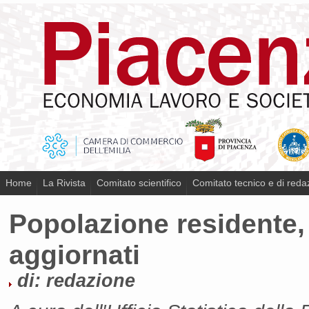
Home
La Rivista
Comitato scientifico
Comitato tecnico e di reda
​Popolazione residente, 
aggiornati
di: redazione